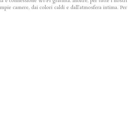
 e connessione Wi-Fi gratuita. Inoltre, per tutte i nostri
ampie camere, dai colori caldi e dall’atmosfera intima. Per