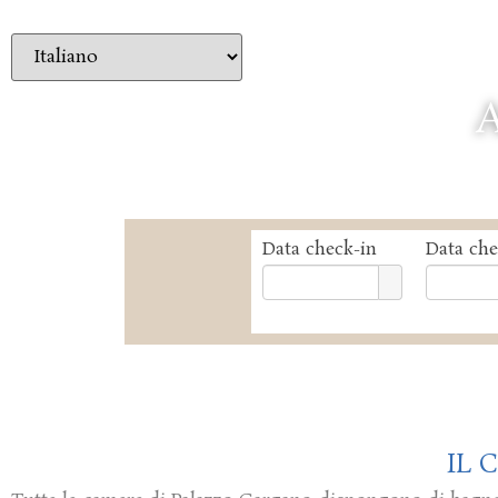
IL PALAZZO
C
CONTATTI
Data check-in
Data che
IL 