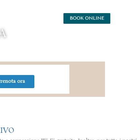
BOOK ONLINE
NZE
EVENTI
A
CILENTO
renota ora
SIVO