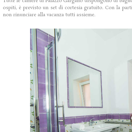
Tutte le camere di Palazzo Gargano dispongono di bagno pr
ospiti, è previsto un set di cortesia gratuito. Con la par
non rinunciare alla vacanza tutti assieme.