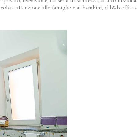
ivato, televisione, cassetta di sicurezza, aria condizionata
ticolare attenzione alle famiglie e ai bambini, il b&b offre 